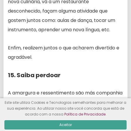
nova culinária, vá a um restaurante
desconhecido, façam alguma atividade que
gostem juntos como: aulas de dança, tocar um
instrumento, aprender uma nova língua, etc.
Enfim, realizem juntos o que acharem divertido e
agradável.
15. Saiba perdoar
A amargura e ressentimento são más companhia
para se manter. Não estou dizendo que você
Este site utiliza Cookies e Tecnologias semelhantes para melhorar a
sua experiência. Ao utilizar nosso site você concorda que está de
nunca deve disputar; isso é impossível; mas você
acordo com a nossa
Política de Privacidade.
deve conversar sobre o que é merecido e da
Aceitar
forma correta.