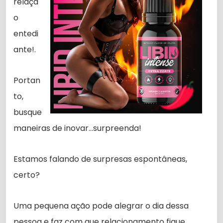
relaçã
o
entedi
ante!.
Portan
to,
busque
maneiras de inovar…surpreenda!
Estamos falando de surpresas espontâneas,
certo?
Uma pequena ação pode alegrar o dia dessa
pessoa e faz com que relacionamento fique