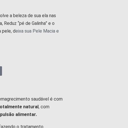
lve a beleza de sua ela nas
, Reduz “pé de Galinha” e o
 pele, d
eixa sua Pele Macia e
e emagrecimento saudável é com
otalmente natural
, com
ulsão alimentar.
 Fazendo o tratamento